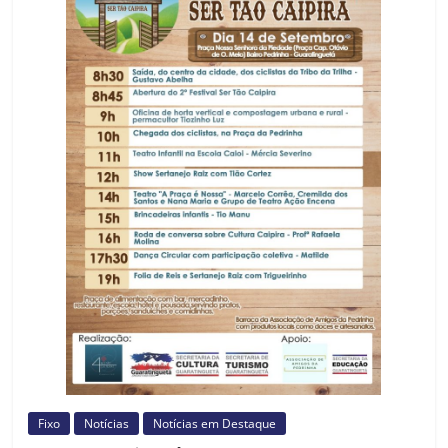
Prefeitura
Estância
Turística
Guaratinguetá
Fixo
Notícias
Notícias em Destaque