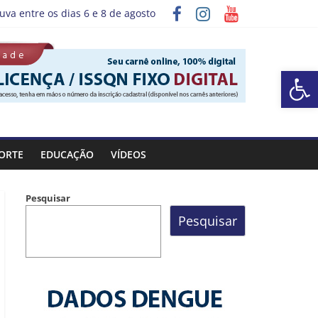
uva entre os dias 6 e 8 de agosto
grama “Sábado Saúde”
Barra de Ferramentas Aberta
ORTE
EDUCAÇÃO
VÍDEOS
Pesquisar
Pesquisar