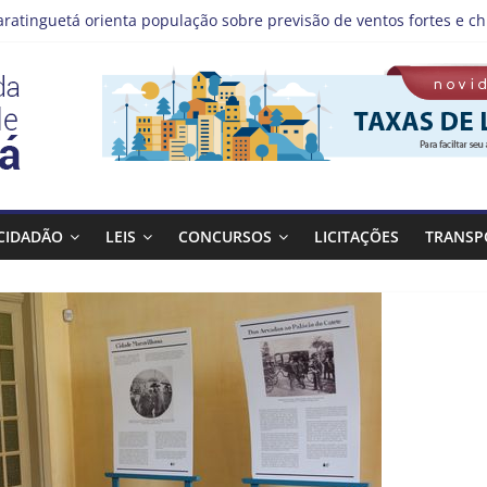
aratinguetá orienta população sobre previsão de ventos fortes e ch
tas!
IS | Programação de Agosto
), a Prefeitura de Guaratinguetá realiza mais uma edição do pro
Bagulho atenderá o seguinte bairro neste sábado, (08)
CIDADÃO
LEIS
CONCURSOS
LICITAÇÕES
TRANSP