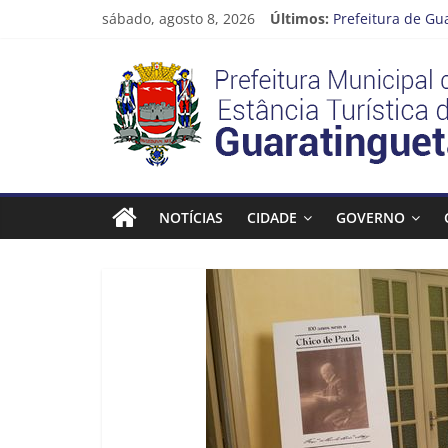
Pular
sábado, agosto 8, 2026
Últimos:
Prefeitura de Gu
para
Atenção, motoris
o
Prefeitura
Cinema Pontos M
conteúdo
Neste sábado (08
A Operação Cata 
Estância
Turística
NOTÍCIAS
CIDADE
GOVERNO
Guaratinguetá
Prefeitura
Estância
Turística
Guaratinguetá