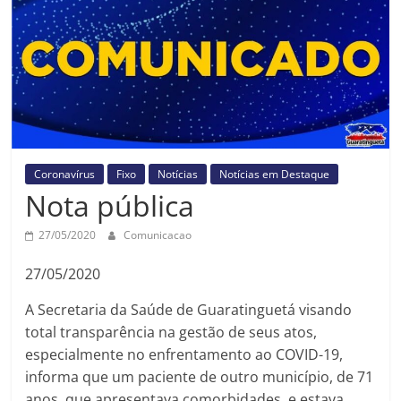
Prefeitura
Estância
Turística
Guaratinguetá
Coronavírus
Fixo
Notícias
Notícias em Destaque
Nota pública
27/05/2020
Comunicacao
27/05/2020
A Secretaria da Saúde de Guaratinguetá visando
total transparência na gestão de seus atos,
especialmente no enfrentamento ao COVID-19,
informa que um paciente de outro município, de 71
anos, que apresentava comorbidades, e estava