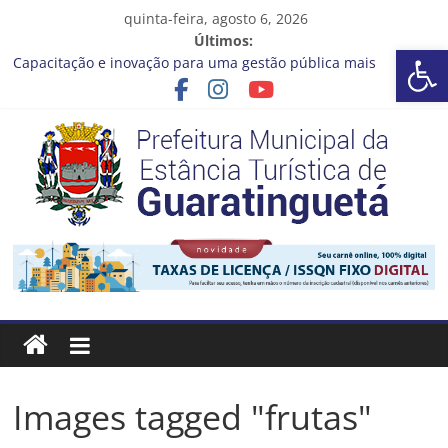
Pular
quinta-feira, agosto 6, 2026
para
Últimos:
Ba
o
Capacitação e inovação para uma gestão pública mais
conteúdo
eficiente!
Seu próximo emprego pode estar mais perto do que você
imagina
Novo curso no Qualifica Guará
Prefeitura de Guaratinguetá divulga novo cronograma dos
editais da PNAB
Guaratinguetá realizará ação de vacinação contra a Febre
Prefeitura
Amarela na região da Rocinha
Estância
Turística
Guaratinguetá
Images tagged "frutas"