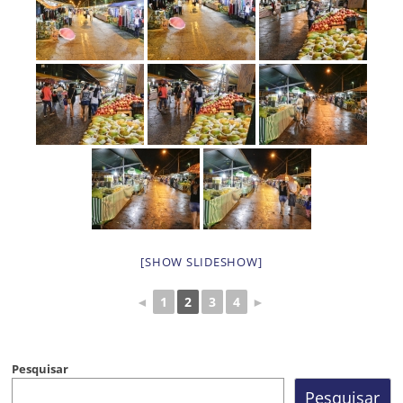
[SHOW SLIDESHOW]
◄
1
2
3
4
►
Pesquisar
Pesquisar