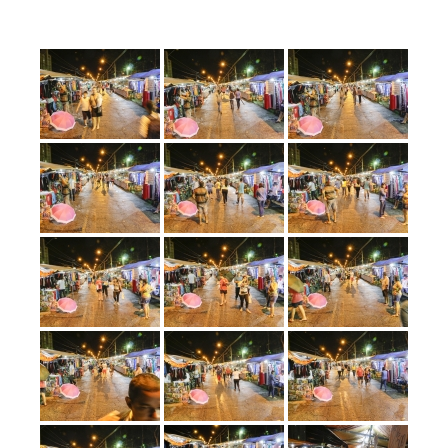
Prefeitura
Estância
Turística
Guaratinguetá