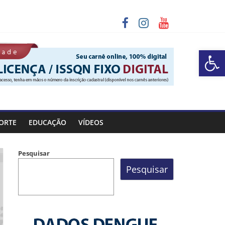
programa “Sábado Saúde”
Barra de Ferramentas Aberta
 chuva entre os dias 6 e 8 de agosto
ORTE
EDUCAÇÃO
VÍDEOS
Pesquisar
Pesquisar