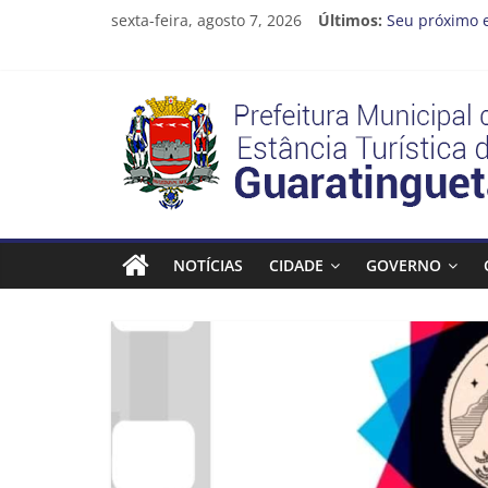
Pular
sexta-feira, agosto 7, 2026
Últimos:
Seu próximo 
para
Cinema Ponto
o
Neste sábado 
conteúdo
A Operação Ca
Prefeitura
Prefeitura de
Estância
Turística
NOTÍCIAS
CIDADE
GOVERNO
Guaratinguetá
Prefeitura
Estância
Turística
Guaratinguetá