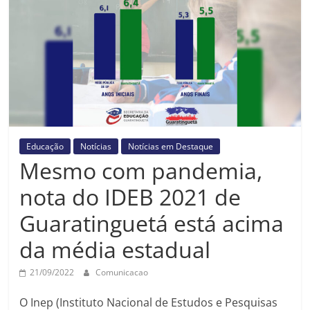
Prefeitura
Estância
Turística
Guaratinguetá
Educação
Notícias
Notícias em Destaque
Mesmo com pandemia,
nota do IDEB 2021 de
Guaratinguetá está acima
da média estadual
21/09/2022
Comunicacao
O Inep (Instituto Nacional de Estudos e Pesquisas