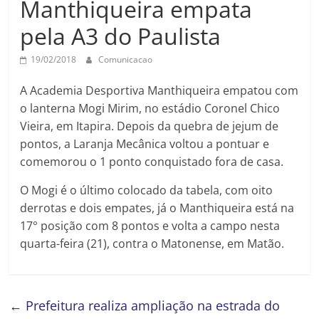
Manthiqueira empata
Prefeitura
Estância
pela A3 do Paulista
Turística
Guaratinguetá
19/02/2018
Comunicacao
A Academia Desportiva Manthiqueira empatou com
o lanterna Mogi Mirim, no estádio Coronel Chico
Vieira, em Itapira. Depois da quebra de jejum de
pontos, a Laranja Mecânica voltou a pontuar e
comemorou o 1 ponto conquistado fora de casa.
O Mogi é o último colocado da tabela, com oito
derrotas e dois empates, já o Manthiqueira está na
17° posição com 8 pontos e volta a campo nesta
quarta-feira (21), contra o Matonense, em Matão.
←
Prefeitura realiza ampliação na estrada do