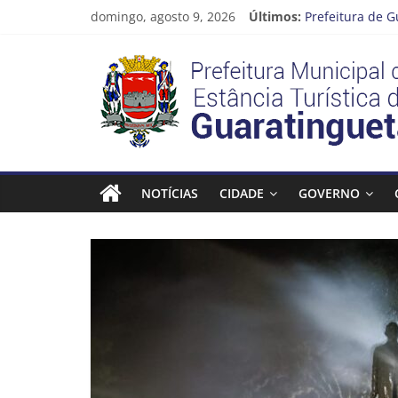
Pular
domingo, agosto 9, 2026
Últimos:
Prefeitura de G
para
Atenção, motori
o
Prefeitura
Cinema Pontos 
conteúdo
Neste sábado (
A Operação Cata
Estância
Turística
NOTÍCIAS
CIDADE
GOVERNO
Guaratinguetá
Prefeitura
Estância
Turística
Guaratinguetá