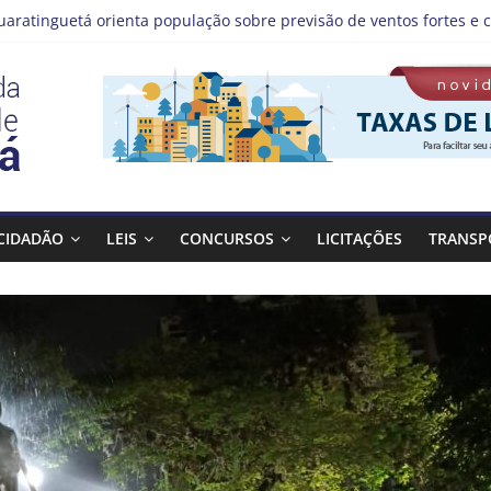
uaratinguetá orienta população sobre previsão de ventos fortes e c
stas!
MIS | Programação de Agosto
08), a Prefeitura de Guaratinguetá realiza mais uma edição do pr
 Bagulho atenderá o seguinte bairro neste sábado, (08)
CIDADÃO
LEIS
CONCURSOS
LICITAÇÕES
TRANSP