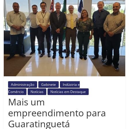
Prefeitura
Estância
Turística
Guaratinguetá
Administração
Gabinete
Indústria e
Comércio
Notícias
Notícias em Destaque
Mais um
empreendimento para
Guaratinguetá