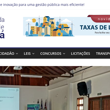
e inovação para uma gestão pública mais eficiente!
 emprego pode estar mais perto do que você imagina
no Qualifica Guará
de Guaratinguetá divulga novo cronograma dos editais da PNAB
á realizará ação de vacinação contra a Febre Amarela na região d
CIDADÃO
LEIS
CONCURSOS
LICITAÇÕES
TRANSP