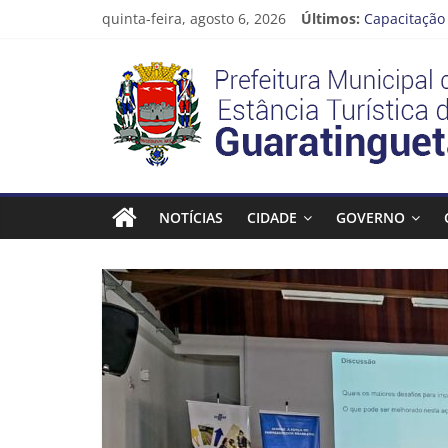
Pular
quinta-feira, agosto 6, 2026
Últimos:
Capacitação 
para
Seu próximo
o
Prefeitura
Novo curso 
conteúdo
Prefeitura 
Guaratinguet
Estância
Turística
NOTÍCIAS
CIDADE
GOVERNO
Guaratinguetá
Prefeitura
Estância
Turística
Guaratinguetá