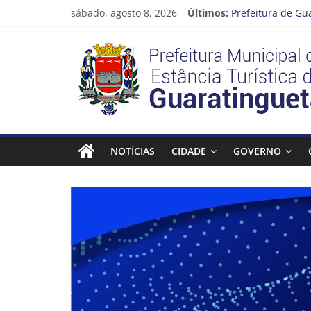
Pular
sábado, agosto 8, 2026
Últimos:
Prefeitura de Gu
para
Atenção, motoris
o
Prefeitura
Cinema Pontos M
conteúdo
Neste sábado (08
A Operação Cata 
Estância
Turística
NOTÍCIAS
CIDADE
GOVERNO
Guaratinguetá
Prefeitura
Estância
Turística
Guaratinguetá