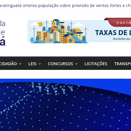
aratinguetá orienta população sobre previsão de ventos fortes e ch
tas!
IS | Programação de Agosto
), a Prefeitura de Guaratinguetá realiza mais uma edição do pro
Bagulho atenderá o seguinte bairro neste sábado, (08)
CIDADÃO
LEIS
CONCURSOS
LICITAÇÕES
TRANSP