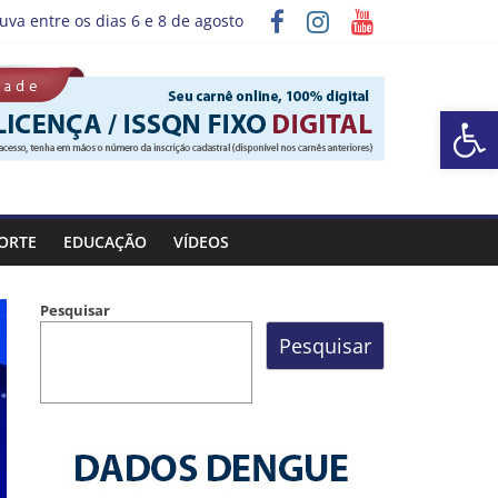
uva entre os dias 6 e 8 de agosto
grama “Sábado Saúde”
Barra de Ferramentas Aberta
ORTE
EDUCAÇÃO
VÍDEOS
Pesquisar
Pesquisar