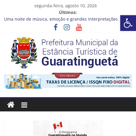
Pular
segunda-feira, agosto 10, 2026
para
Últimos:
Barra de Ferramentas Aberta
o
Uma noite de música, emoção e grandes interpretações
conteúdo
espera por você
Pequenos Guardiões contra a Dengue
Cronograma Limpeza em Ação – 10 a 14 de agosto
Seus dados estão atualizados?
SAEG avança no Programa de Redução de Perdas da cidade
Prefeitura
Estância
Turística
Guaratinguetá