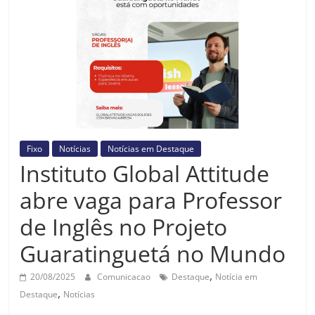
Prefeitura
Estância
Turística
Guaratinguetá
Fixo
Notícias
Notícias em Destaque
Instituto Global Attitude
abre vaga para Professor
de Inglês no Projeto
Guaratinguetá no Mundo
,
20/08/2025
Comunicacao
Destaque
Notícia em
,
Destaque
Notícias