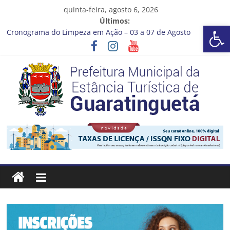
Pular
quinta-feira, agosto 6, 2026
para
Últimos:
Barra de Ferramentas Aberta
o
Cronograma do Limpeza em Ação – 03 a 07 de Agosto
conteúdo
Prefeitura de Guaratinguetá entrega revitalização da Praça
Coelho Neto
Vem conferir como nossos alunos estão ainda mais lindos!
CRONOGRAMA DE LAVAGEM E LIMPEZA DOS RESERVATÓRIOS
Guaratinguetá se destaca em competições esportivas da
região
Prefeitura
Estância
Turística
Guaratinguetá