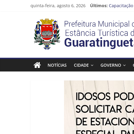
Pular
quinta-feira, agosto 6, 2026
Últimos:
Capacitação 
para
Seu próximo
o
Prefeitura
Novo curso 
conteúdo
Prefeitura 
Guaratinguet
Estância
Turística
NOTÍCIAS
CIDADE
GOVERNO
Guaratinguetá
Prefeitura
Estância
Turística
Guaratinguetá