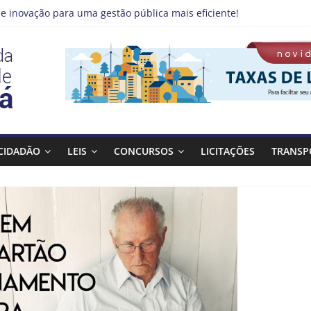
e inovação para uma gestão pública mais eficiente!
 emprego pode estar mais perto do que você imagina
no Qualifica Guará
de Guaratinguetá divulga novo cronograma dos editais da PNAB
á realizará ação de vacinação contra a Febre Amarela na região d
CIDADÃO
LEIS
CONCURSOS
LICITAÇÕES
TRANSP