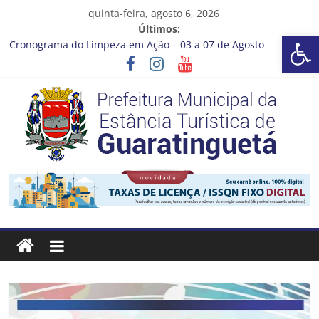
Pular
quinta-feira, agosto 6, 2026
para
Últimos:
Barra de Ferramentas Aberta
o
Cronograma do Limpeza em Ação – 03 a 07 de Agosto
conteúdo
Prefeitura de Guaratinguetá entrega revitalização da Praça
Coelho Neto
Vem conferir como nossos alunos estão ainda mais lindos!
CRONOGRAMA DE LAVAGEM E LIMPEZA DOS RESERVATÓRIOS
Guaratinguetá se destaca em competições esportivas da
região
Prefeitura
Estância
Turística
Guaratinguetá