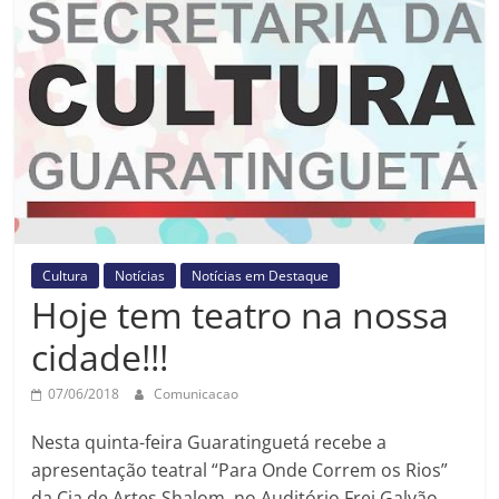
Prefeitura
Estância
Turística
Guaratinguetá
Cultura
Notícias
Notícias em Destaque
Hoje tem teatro na nossa
cidade!!!
07/06/2018
Comunicacao
Nesta quinta-feira Guaratinguetá recebe a
apresentação teatral “Para Onde Correm os Rios”
da Cia de Artes Shalom, no Auditório Frei Galvão