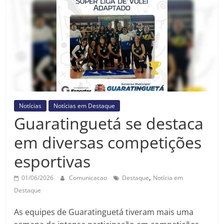
Prefeitura
Estância
Turística
Guaratinguetá
Notícias
Notícias em Destaque
Guaratinguetá se destaca
em diversas competições
esportivas
,
01/06/2026
Comunicacao
Destaque
Notícia em
Destaque
As equipes de Guaratinguetá tiveram mais uma