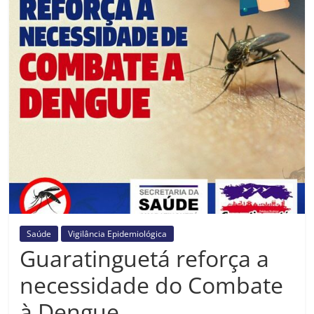
Prefeitura
Estância
Turística
Guaratinguetá
Saúde
Vigilância Epidemiológica
Guaratinguetá reforça a
necessidade do Combate
à Dengue