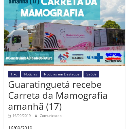
Prefeitura
Estância
Turística
Guaratinguetá
Fixo
Notícias
Notícias em Destaque
Saúde
Guaratinguetá recebe
Carreta da Mamografia
amanhã (17)
16/09/2019
Comunicacao
16/09/2019