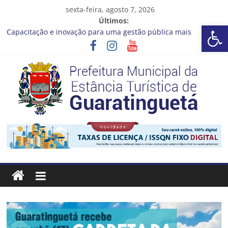
Pular
sexta-feira, agosto 7, 2026
para
Últimos:
Barra de Ferramentas Aberta
o
Capacitação e inovação para uma gestão pública mais
conteúdo
eficiente!
Seu próximo emprego pode estar mais perto do que você
imagina
Novo curso no Qualifica Guará
Prefeitura de Guaratinguetá divulga novo cronograma dos
editais da PNAB
Guaratinguetá realizará ação de vacinação contra a Febre
Prefeitura
Amarela na região da Rocinha
Estância
Turística
Guaratinguetá