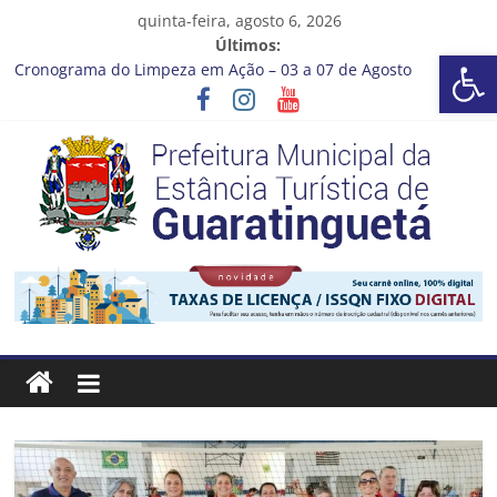
Pular
quinta-feira, agosto 6, 2026
para
Últimos:
Barra de Ferramentas Aberta
o
Cronograma do Limpeza em Ação – 03 a 07 de Agosto
conteúdo
Prefeitura de Guaratinguetá entrega revitalização da Praça
Coelho Neto
Vem conferir como nossos alunos estão ainda mais lindos!
CRONOGRAMA DE LAVAGEM E LIMPEZA DOS RESERVATÓRIOS
Guaratinguetá se destaca em competições esportivas da
região
Prefeitura
Estância
Turística
Guaratinguetá