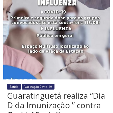
Prefeitura
Estância
Turística
Guaratinguetá
Saúde
Vacinação Covid-19
Guaratinguetá realiza “Dia
D da Imunização ” contra