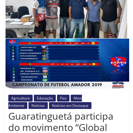
Prefeitura
Estância
Turística
Guaratinguetá
Agricultura
Educação
Fixo
Meio
Ambiente
Notícias
Notícias em Destaque
Guaratinguetá participa
do movimento “Global