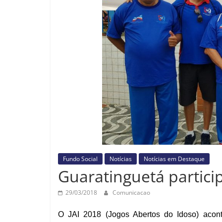
Fundo Social
Notícias
Notícias em Destaque
Guaratinguetá partici
29/03/2018
Comunicacao
O
JAI 2018 (Jogos Abertos do Idoso) acon