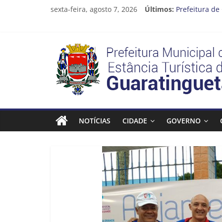
Pular
sexta-feira, agosto 7, 2026
Últimos:
Prefeitura de
para
Atenção, moto
o
Cinema Ponto
conteúdo
Neste sábado 
Prefeitura
A Operação Ca
Estância
Turística
NOTÍCIAS
CIDADE
GOVERNO
Guaratinguetá
Prefeitura
Estância
Turística
Guaratinguetá