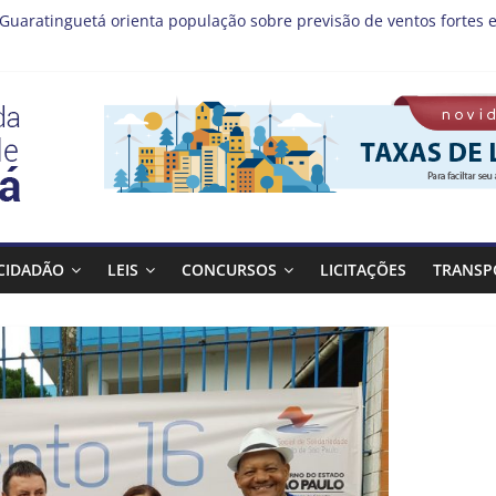
 Guaratinguetá orienta população sobre previsão de ventos fortes e
ristas!
s MIS | Programação de Agosto
(08), a Prefeitura de Guaratinguetá realiza mais uma edição do 
ta Bagulho atenderá o seguinte bairro neste sábado, (08)
CIDADÃO
LEIS
CONCURSOS
LICITAÇÕES
TRANSP