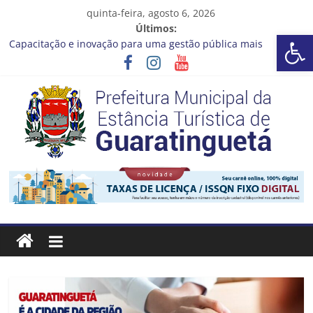
Pular
quinta-feira, agosto 6, 2026
para
Últimos:
Barra de Ferramentas Aberta
o
Capacitação e inovação para uma gestão pública mais
conteúdo
eficiente!
Seu próximo emprego pode estar mais perto do que você
imagina
Novo curso no Qualifica Guará
Prefeitura de Guaratinguetá divulga novo cronograma dos
editais da PNAB
Guaratinguetá realizará ação de vacinação contra a Febre
Prefeitura
Amarela na região da Rocinha
Estância
Turística
Guaratinguetá