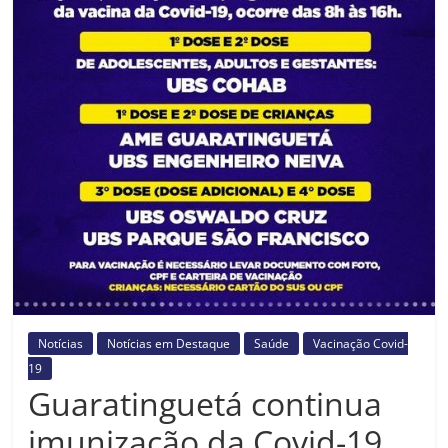
Prefeitura
Estância
Turística
Guaratinguetá
Notícias
Notícias em Destaque
Saúde
Vacinação Covid-
19
Guaratinguetá continua
imunização da Covid-19