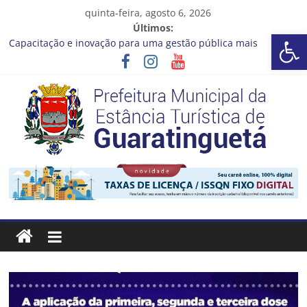
Pular
quinta-feira, agosto 6, 2026
para
Últimos:
Barra de Ferramentas Aberta
o
Capacitação e inovação para uma gestão pública mais
conteúdo
eficiente!
Seu próximo emprego pode estar mais perto do que você
imagina
Novo curso no Qualifica Guará
Prefeitura de Guaratinguetá divulga novo cronograma dos
editais da PNAB
Guaratinguetá realizará ação de vacinação contra a Febre
Prefeitura
Amarela na região da Rocinha
Estância
Turística
Guaratinguetá