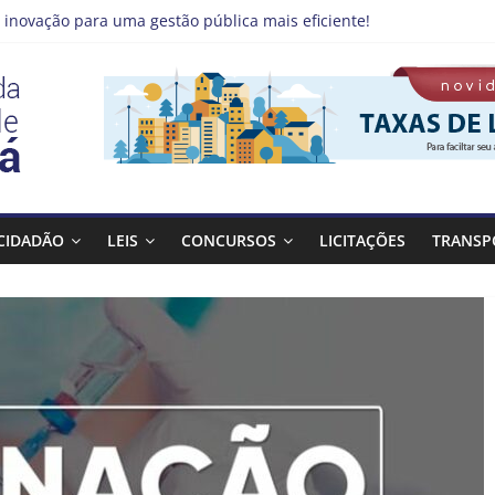
 inovação para uma gestão pública mais eficiente!
emprego pode estar mais perto do que você imagina
 Qualifica Guará
 Guaratinguetá divulga novo cronograma dos editais da PNAB
 realizará ação de vacinação contra a Febre Amarela na região da
CIDADÃO
LEIS
CONCURSOS
LICITAÇÕES
TRANSP