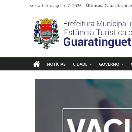
Pular
sexta-feira, agosto 7, 2026
Últimos:
Capacitação e
para
Seu próximo 
o
Prefeitura
Novo curso no
conteúdo
Prefeitura de
Guaratinguetá
Estância
Turística
NOTÍCIAS
CIDADE
GOVERNO
Guaratinguetá
Prefeitura
Estância
Turística
Guaratinguetá