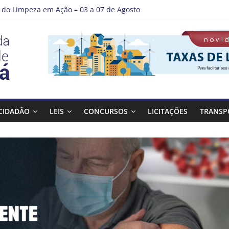
do Limpeza em Ação – 03 a 07 de Agosto
e Guaratinguetá entrega revitalização da Praça Coelho Neto
 como nossos alunos estão ainda mais lindos!
 DE LAVAGEM E LIMPEZA DOS RESERVATÓRIOS
tá se destaca em competições esportivas da região
CIDADÃO
LEIS
CONCURSOS
LICITAÇÕES
TRANSP