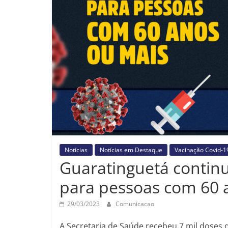
Notícias
Notícias em Destaque
Vacinação Covid-1
Guaratinguetá continu
para pessoas com 60 
29/03/2023
Comunicacao
A Secretaria de Saúde recebeu 7 mil doses 