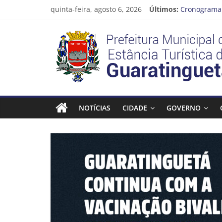
Pular
quinta-feira, agosto 6, 2026
Últimos:
Cronograma 
para
Prefeitura d
o
Prefeitura
Vem conferir
conteúdo
CRONOGRAMA
Guaratingue
Estância
Turística
NOTÍCIAS
CIDADE
GOVERNO
Guaratinguetá
Prefeitura
Estância
Turística
Guaratinguetá