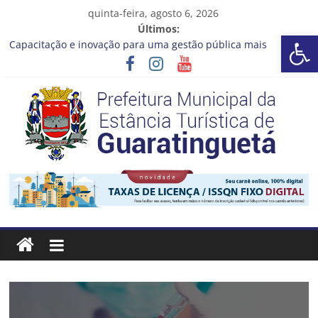
Pular
quinta-feira, agosto 6, 2026
para
Últimos:
Barra de Ferramentas Aberta
o
Capacitação e inovação para uma gestão pública mais
conteúdo
eficiente!
Seu próximo emprego pode estar mais perto do que você
imagina
Novo curso no Qualifica Guará
Prefeitura de Guaratinguetá divulga novo cronograma dos
editais da PNAB
Guaratinguetá realizará ação de vacinação contra a Febre
Prefeitura
Amarela na região da Rocinha
Estância
Turística
Guaratinguetá