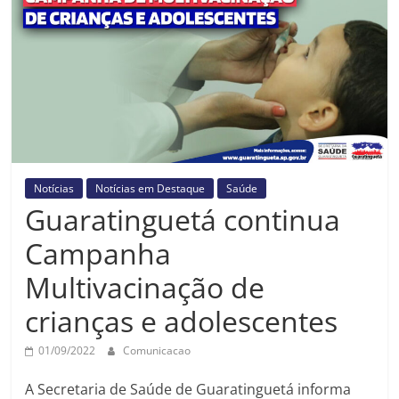
Prefeitura
Estância
Turística
Guaratinguetá
Notícias
Notícias em Destaque
Saúde
Guaratinguetá continua
Campanha
Multivacinação de
crianças e adolescentes
01/09/2022
Comunicacao
A Secretaria de Saúde de Guaratinguetá informa