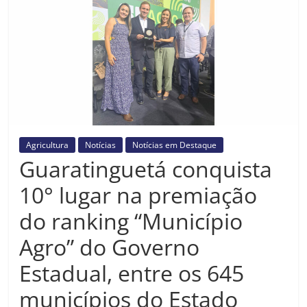
Prefeitura
Estância
Turística
Guaratinguetá
Agricultura
Notícias
Notícias em Destaque
Guaratinguetá conquista
10° lugar na premiação
do ranking “Município
Agro” do Governo
Estadual, entre os 645
municípios do Estado