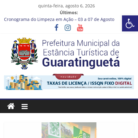
Pular
quinta-feira, agosto 6, 2026
para
Últimos:
Barra de Ferramentas Aberta
o
Cronograma do Limpeza em Ação – 03 a 07 de Agosto
conteúdo
Prefeitura de Guaratinguetá entrega revitalização da Praça
Coelho Neto
Vem conferir como nossos alunos estão ainda mais lindos!
CRONOGRAMA DE LAVAGEM E LIMPEZA DOS RESERVATÓRIOS
Guaratinguetá se destaca em competições esportivas da
região
Prefeitura
Estância
Turística
Guaratinguetá