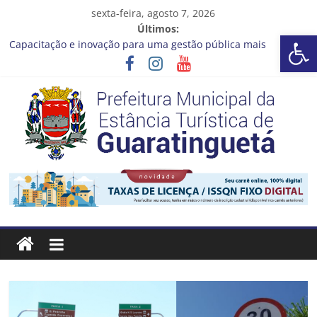
Pular
sexta-feira, agosto 7, 2026
para
Últimos:
Barra de Ferramentas Aberta
o
Capacitação e inovação para uma gestão pública mais
conteúdo
eficiente!
Seu próximo emprego pode estar mais perto do que você
imagina
Novo curso no Qualifica Guará
Prefeitura de Guaratinguetá divulga novo cronograma dos
editais da PNAB
Guaratinguetá realizará ação de vacinação contra a Febre
Prefeitura
Amarela na região da Rocinha
Estância
Turística
Guaratinguetá