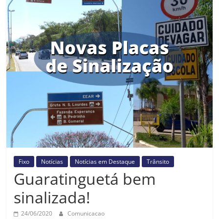
Prefeitura
Estância
Turística
Guaratinguetá
Fixo
Notícias
Notícias em Destaque
Trânsito
Guaratinguetá bem
sinalizada!
24/06/2020
Comunicacao