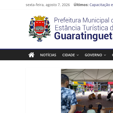
Pular
sexta-feira, agosto 7, 2026
Últimos:
Capacitação e
para
Seu próximo 
o
Prefeitura
Novo curso no
conteúdo
Prefeitura de
Guaratinguetá
Estância
Turística
NOTÍCIAS
CIDADE
GOVERNO
Guaratinguetá
Prefeitura
Estância
Turística
Guaratinguetá