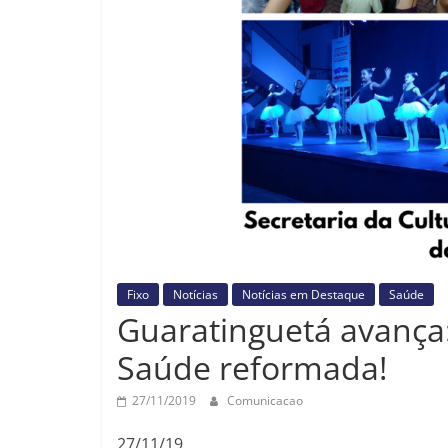
Fixo
Notícias
Notícias em Destaque
Saúde
Guaratinguetá avança
Saúde reformada!
27/11/2019
Comunicacao
27/11/19