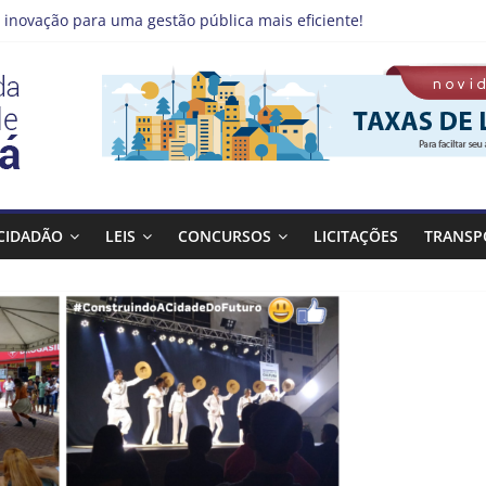
 inovação para uma gestão pública mais eficiente!
emprego pode estar mais perto do que você imagina
 Qualifica Guará
 Guaratinguetá divulga novo cronograma dos editais da PNAB
 realizará ação de vacinação contra a Febre Amarela na região da
CIDADÃO
LEIS
CONCURSOS
LICITAÇÕES
TRANSP