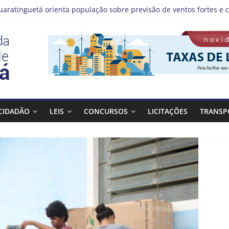
uaratinguetá orienta população sobre previsão de ventos fortes e c
stas!
MIS | Programação de Agosto
08), a Prefeitura de Guaratinguetá realiza mais uma edição do pr
 Bagulho atenderá o seguinte bairro neste sábado, (08)
CIDADÃO
LEIS
CONCURSOS
LICITAÇÕES
TRANSP