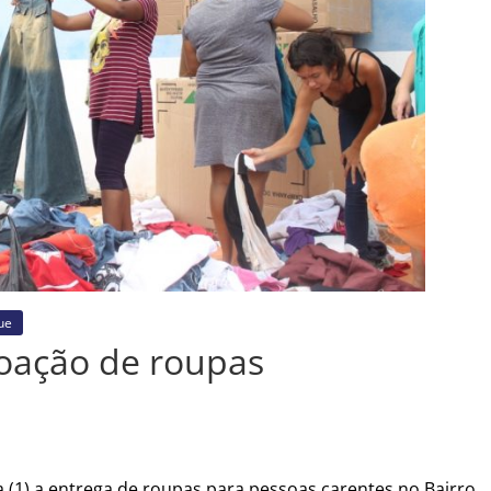
ue
doação de roupas
ra (1) a entrega de roupas para pessoas carentes no Bairro