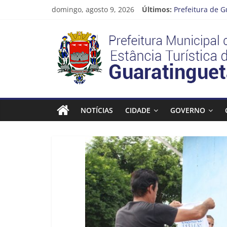
Pular
domingo, agosto 9, 2026
Últimos:
Prefeitura de G
para
Atenção, motori
o
Prefeitura
Cinema Pontos 
conteúdo
Neste sábado (
A Operação Cata
Estância
Turística
NOTÍCIAS
CIDADE
GOVERNO
Guaratinguetá
Prefeitura
Estância
Turística
Guaratinguetá