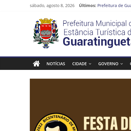
Pular
sábado, agosto 8, 2026
Últimos:
Prefeitura de Gu
para
Atenção, motoris
o
Prefeitura
Cinema Pontos M
conteúdo
Neste sábado (08
A Operação Cata 
Estância
Turística
NOTÍCIAS
CIDADE
GOVERNO
Guaratinguetá
Prefeitura
Estância
Turística
Guaratinguetá