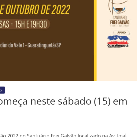
o
começa neste sábado (15) em
lvão 2022 no Santuário Frei Galvão localizado na Av. José