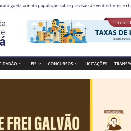
aratinguetá orienta população sobre previsão de ventos fortes e ch
tas!
IS | Programação de Agosto
), a Prefeitura de Guaratinguetá realiza mais uma edição do pro
Bagulho atenderá o seguinte bairro neste sábado, (08)
CIDADÃO
LEIS
CONCURSOS
LICITAÇÕES
TRANSP