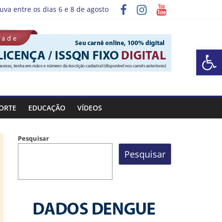
uva entre os dias 6 e 8 de agosto
grama “Sábado Saúde”
Barra de Ferramentas Aberta
ORTE
EDUCAÇÃO
VÍDEOS
Pesquisar
Pesquisar