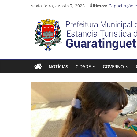
Pular
sexta-feira, agosto 7, 2026
Últimos:
Capacitação e
para
Seu próximo 
o
Prefeitura
Novo curso no
conteúdo
Prefeitura de
Guaratinguetá
Estância
Turística
NOTÍCIAS
CIDADE
GOVERNO
Guaratinguetá
Prefeitura
Estância
Turística
Guaratinguetá