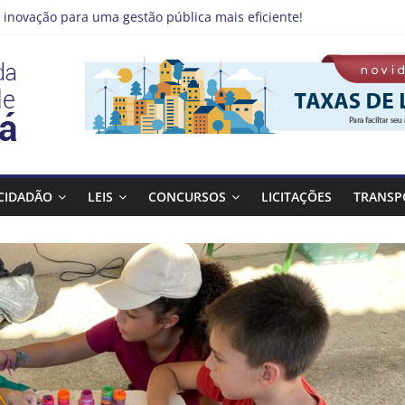
 inovação para uma gestão pública mais eficiente!
emprego pode estar mais perto do que você imagina
 Qualifica Guará
 Guaratinguetá divulga novo cronograma dos editais da PNAB
 realizará ação de vacinação contra a Febre Amarela na região da
CIDADÃO
LEIS
CONCURSOS
LICITAÇÕES
TRANSP