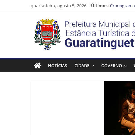
Pular
quarta-feira, agosto 5, 2026
Últimos:
Cronograma 
para
Prefeitura d
o
Prefeitura
Vem conferi
conteúdo
CRONOGRAM
Guaratingue
Estância
Turística
NOTÍCIAS
CIDADE
GOVERNO
Guaratinguetá
Prefeitura
Estância
Turística
Guaratinguetá