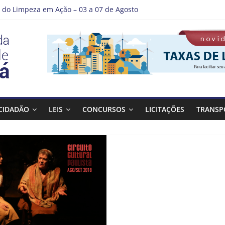
do Limpeza em Ação – 03 a 07 de Agosto
e Guaratinguetá entrega revitalização da Praça Coelho Neto
r como nossos alunos estão ainda mais lindos!
A DE LAVAGEM E LIMPEZA DOS RESERVATÓRIOS
tá se destaca em competições esportivas da região
CIDADÃO
LEIS
CONCURSOS
LICITAÇÕES
TRANSP