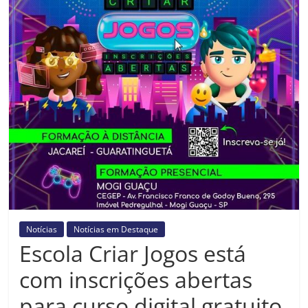
Prefeitura
Estância
Turística
Guaratinguetá
Notícias
Notícias em Destaque
Escola Criar Jogos está
com inscrições abertas
para curso digital gratuito