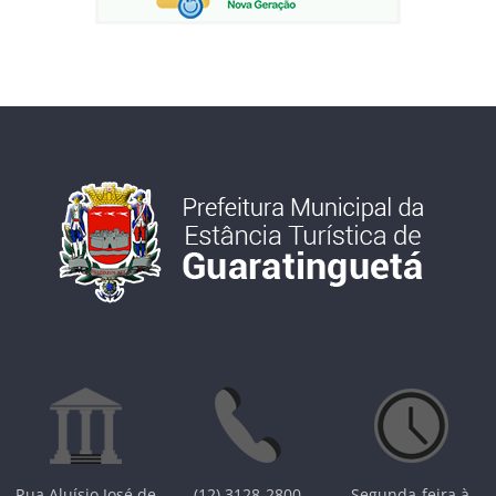
Rua Aluísio José de
(12) 3128-2800
Segunda-feira à