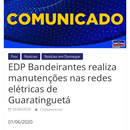
Prefeitura
Estância
Turística
Guaratinguetá
Fixo
Notícias
Notícias em Destaque
EDP Bandeirantes realiza
manutenções nas redes
elétricas de
Guaratinguetá
02/06/2020
Comunicacao
01/06/2020