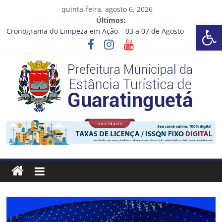
Pular
quinta-feira, agosto 6, 2026
para
Últimos:
Barra de Ferramentas Aberta
o
Cronograma do Limpeza em Ação – 03 a 07 de Agosto
conteúdo
Prefeitura de Guaratinguetá entrega revitalização da Praça
Coelho Neto
Vem conferir como nossos alunos estão ainda mais lindos!
CRONOGRAMA DE LAVAGEM E LIMPEZA DOS RESERVATÓRIOS
Guaratinguetá se destaca em competições esportivas da
região
Prefeitura
Estância
Turística
Guaratinguetá