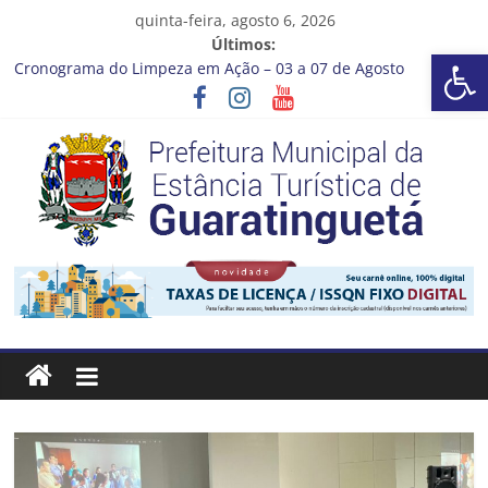
Pular
quinta-feira, agosto 6, 2026
para
Últimos:
Barra de Ferramentas Aberta
o
Cronograma do Limpeza em Ação – 03 a 07 de Agosto
conteúdo
Prefeitura de Guaratinguetá entrega revitalização da Praça
Coelho Neto
Vem conferir como nossos alunos estão ainda mais lindos!
CRONOGRAMA DE LAVAGEM E LIMPEZA DOS RESERVATÓRIOS
Guaratinguetá se destaca em competições esportivas da
região
Prefeitura
Estância
Turística
Guaratinguetá