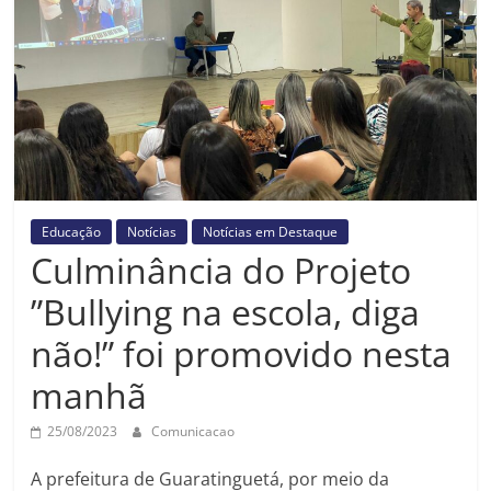
Prefeitura
Estância
Turística
Guaratinguetá
Educação
Notícias
Notícias em Destaque
Culminância do Projeto
”Bullying na escola, diga
não!” foi promovido nesta
manhã
25/08/2023
Comunicacao
A prefeitura de Guaratinguetá, por meio da