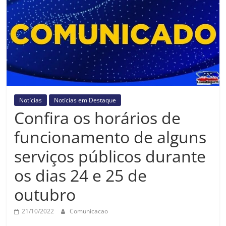
Prefeitura
Estância
Turística
Guaratinguetá
Notícias
Notícias em Destaque
Confira os horários de
funcionamento de alguns
serviços públicos durante
os dias 24 e 25 de
outubro
21/10/2022
Comunicacao