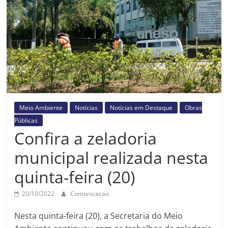
Prefeitura
Estância
Turística
Guaratinguetá
Meio Ambiente
Notícias
Notícias em Destaque
Obras
Públicas
Confira a zeladoria
municipal realizada nesta
quinta-feira (20)
20/10/2022
Comunicacao
Nesta quinta-feira (20), a Secretaria do Meio