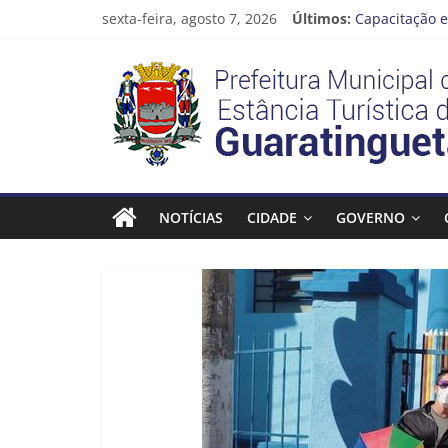
Pular
sexta-feira, agosto 7, 2026
Últimos:
Capacitação e
para
Seu próximo 
o
Prefeitura
Novo curso no
conteúdo
Prefeitura de
Guaratinguetá
Estância
Turística
NOTÍCIAS
CIDADE
GOVERNO
Guaratinguetá
Prefeitura
Estância
Turística
Guaratinguetá