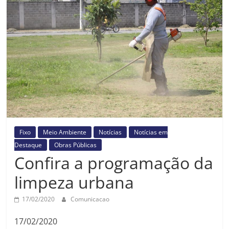
Prefeitura
Estância
Turística
Guaratinguetá
Fixo
Meio Ambiente
Notícias
Notícias em
Destaque
Obras Públicas
Confira a programação da
limpeza urbana
17/02/2020
Comunicacao
17/02/2020