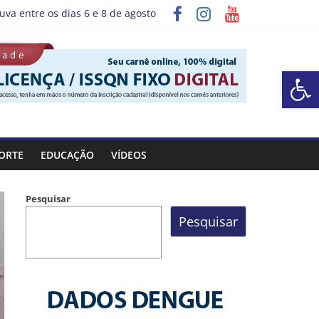
uva entre os dias 6 e 8 de agosto
grama “Sábado Saúde”
Barra de Ferramentas Aberta
ORTE
EDUCAÇÃO
VÍDEOS
Pesquisar
Pesquisar