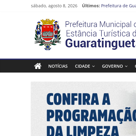
Pular
sábado, agosto 8, 2026
Últimos:
Prefeitura de Gu
para
Atenção, motoris
o
Prefeitura
Cinema Pontos M
conteúdo
Neste sábado (08
A Operação Cata 
Estância
Turística
NOTÍCIAS
CIDADE
GOVERNO
Guaratinguetá
Prefeitura
Estância
Turística
Guaratinguetá