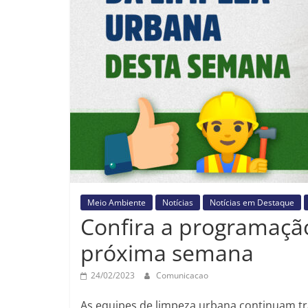
Meio Ambiente
Notícias
Notícias em Destaque
Confira a programaçã
próxima semana
24/02/2023
Comunicacao
As equipes de limpeza urbana continuam tr