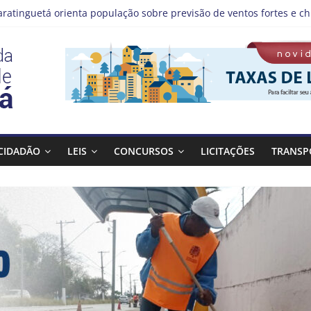
aratinguetá orienta população sobre previsão de ventos fortes e ch
tas!
IS | Programação de Agosto
), a Prefeitura de Guaratinguetá realiza mais uma edição do pro
Bagulho atenderá o seguinte bairro neste sábado, (08)
CIDADÃO
LEIS
CONCURSOS
LICITAÇÕES
TRANSP