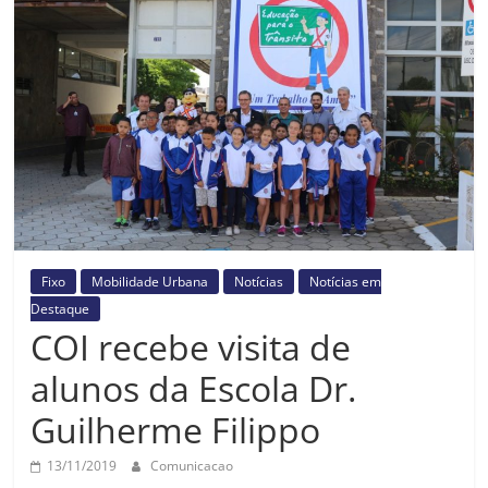
Prefeitura
Estância
Turística
Guaratinguetá
Fixo
Mobilidade Urbana
Notícias
Notícias em
Destaque
COI recebe visita de
alunos da Escola Dr.
Guilherme Filippo
13/11/2019
Comunicacao