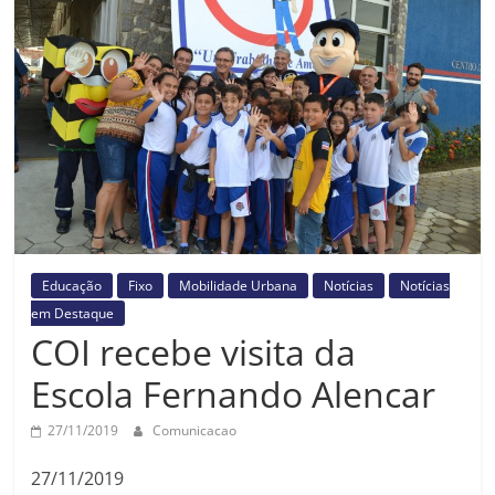
Prefeitura
Estância
Turística
Guaratinguetá
Educação
Fixo
Mobilidade Urbana
Notícias
Notícias
em Destaque
COI recebe visita da
Escola Fernando Alencar
27/11/2019
Comunicacao
27/11/2019