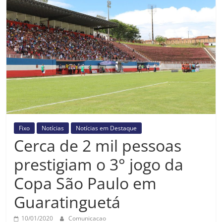
Prefeitura
Estância
Turística
Guaratinguetá
Fixo
Notícias
Notícias em Destaque
Cerca de 2 mil pessoas
prestigiam o 3° jogo da
Copa São Paulo em
Guaratinguetá
10/01/2020
Comunicacao