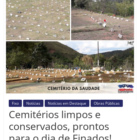
Prefeitura
Estância
Turística
Guaratinguetá
Fixo
Notícias
Notícias em Destaque
Obras Públicas
Cemitérios limpos e
conservados, prontos
para o dia de Finados!