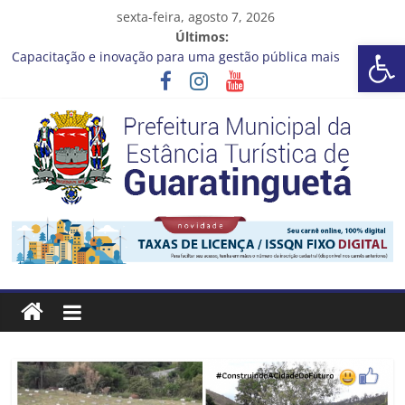
Pular
sexta-feira, agosto 7, 2026
para
Últimos:
Barra de Ferramentas Aberta
o
Capacitação e inovação para uma gestão pública mais
conteúdo
eficiente!
Seu próximo emprego pode estar mais perto do que você
imagina
Novo curso no Qualifica Guará
Prefeitura de Guaratinguetá divulga novo cronograma dos
editais da PNAB
Guaratinguetá realizará ação de vacinação contra a Febre
Prefeitura
Amarela na região da Rocinha
Estância
Turística
Guaratinguetá