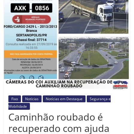
Prefeitura
Estância
Turística
Guaratinguetá
Fixo
Notícias
Notícias em Destaque
Segurança e
Mobilidade
Caminhão roubado é
recuperado com ajuda