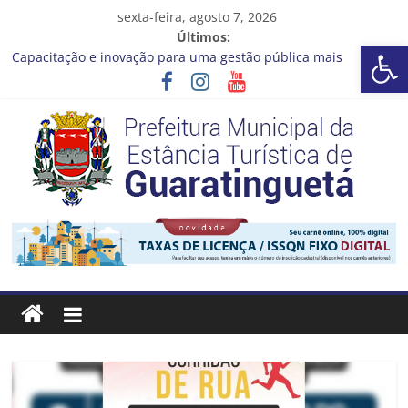
Pular
sexta-feira, agosto 7, 2026
para
Últimos:
Barra de Ferramentas Aberta
o
Capacitação e inovação para uma gestão pública mais
conteúdo
eficiente!
Seu próximo emprego pode estar mais perto do que você
imagina
Novo curso no Qualifica Guará
Prefeitura de Guaratinguetá divulga novo cronograma dos
editais da PNAB
Guaratinguetá realizará ação de vacinação contra a Febre
Prefeitura
Amarela na região da Rocinha
Estância
Turística
Guaratinguetá