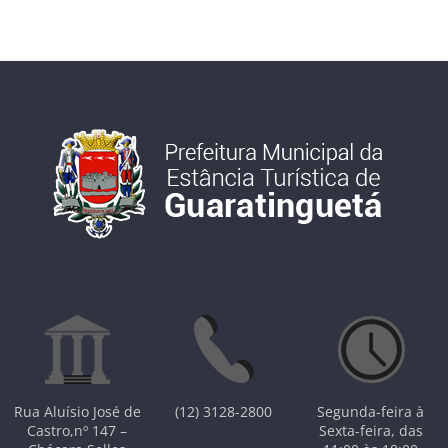
Rua Aluísio José de
(12) 3128-2800
Segunda-feira à
Castro,nº 147 –
Sexta-feira, das