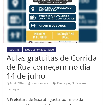
Prefeitura
Estância
Turística
Guaratinguetá
Notícias
Notícias em Destaque
Aulas gratuitas de Corrida
de Rua começam no dia
14 de julho
,
08/07/2026
Comunicacao
Destaque
Notícia em
Destaque
A Prefeitura de Guaratinguetá, por meio da