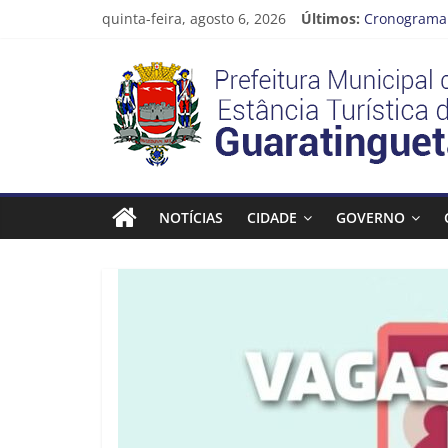
Pular
quinta-feira, agosto 6, 2026
Últimos:
Cronograma 
para
Prefeitura d
o
Prefeitura
Vem conferir
conteúdo
CRONOGRAMA
Guaratingue
Estância
Turística
NOTÍCIAS
CIDADE
GOVERNO
Guaratinguetá
Prefeitura
Estância
Turística
Guaratinguetá