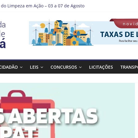
do Limpeza em Ação – 03 a 07 de Agosto
e Guaratinguetá entrega revitalização da Praça Coelho Neto
 como nossos alunos estão ainda mais lindos!
 DE LAVAGEM E LIMPEZA DOS RESERVATÓRIOS
tá se destaca em competições esportivas da região
CIDADÃO
LEIS
CONCURSOS
LICITAÇÕES
TRANSP